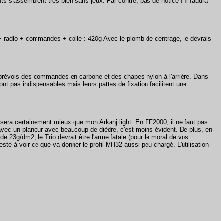
nts s'assemblent très bien sans jeux. Par contre, pas de notice ! Il faudra
 + radio + commandes + colle : 420g Avec le plomb de centrage, je devrais
prévois des commandes en carbone et des chapes nylon à l'arrière. Dans
 pas indispensables mais leurs pattes de fixation facilitent une
e sera certainement mieux que mon Arkanj light. En FF2000, il ne faut pas
et avec un planeur avec beaucoup de dièdre, c'est moins évident. De plus, en
e 23g/dm2, le Trio devrait être l'arme fatale (pour le moral de vos
este à voir ce que va donner le profil MH32 aussi peu chargé. L'utilisation