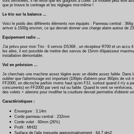
sont terminées, il ne reste que les guignols à coller. Le modèle peut être ass
que je trouve le centrage et les réglages moi-même !
Le trio sur la balance ...
Voici le poids des différents éléments non équipés : Panneau central : 366
arriver à 1500g environ, ce qui devrait donner une charge alaire autour de 2
Equipement radio ...
J'ai prévu pour mon Trio : 6 servos DS368 , un récepteur R700 et un accu
les ailes, il est possible de mettre des servos de 15mm d'épaisseur maxim
installation démontable.
Vol en prévision ...
Je cherchais une machine assez légère avec un dièdre assez faible. Dans la 
oublier que l'atterrissage est important (100pts d'atterro pour 360pts de vol
FF2000, on décroche parfois moins haut qu'en F3J, surtout quand il n'y a pas
concurrents) en FF2000 par vent nul ou faible. Quand le vent se renforcera, i
des volets + ailerons pour modifier la courbure devrait permettre d'obtenir u
Caractéristiques :
Envergure : 3,14m
Corde panneau central : 232mm
Corde volet : 60mm (26%)
Profil : MH32
Surface de l'aile mesurée approximativement : 64,7 dm2