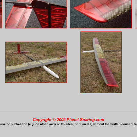
Copyright © 2005 Planet-Soaring.com
se or publication (e.g. on other www or ftp sites, print media) without the written consent fr