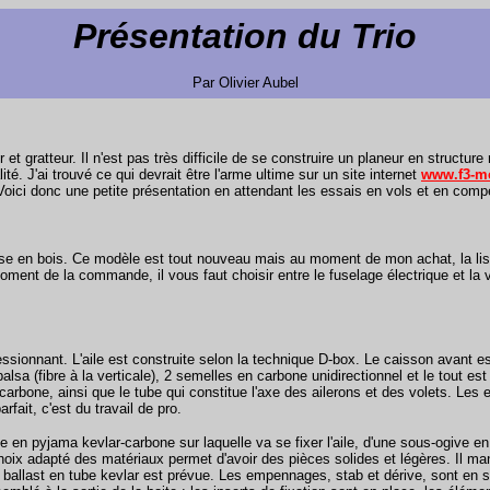
Présentation du Trio
Par Olivier Aubel
et gratteur. Il n'est pas très difficile de se construire un planeur en struct
ité. J'ai trouvé ce qui devrait être l'arme ultime sur un site internet
www.f3-m
oici donc une petite présentation en attendant les essais en vols et en compé
isse en bois. Ce modèle est tout nouveau mais au moment de mon achat, la lis
u moment de la commande, il vous faut choisir entre le fuselage électrique et 
ssionnant. L'aile est construite selon la technique D-box. Le caisson avant es
a (fibre à la verticale), 2 semelles en carbone unidirectionnel et le tout est "f
carbone, ainsi que le tube qui constitue l'axe des ailerons et des volets. Le
rfait, c'est du travail de pro.
ale en pyjama kevlar-carbone sur laquelle va se fixer l'aile, d'une sous-ogive 
choix adapté des matériaux permet d'avoir des pièces solides et légères. Il m
 ballast en tube kevlar est prévue. Les empennages, stab et dérive, sont en s