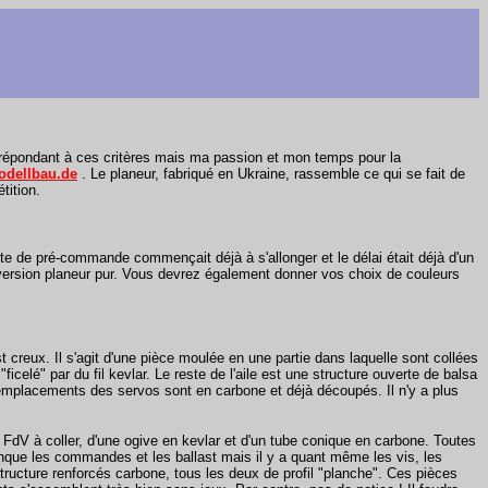
ure répondant à ces critères mais ma passion et mon temps pour la
odellbau.de
. Le planeur, fabriqué en Ukraine, rassemble ce qui se fait de
tition.
te de pré-commande commençait déjà à s'allonger et le délai était déjà d'un
la version planeur pur. Vous devrez également donner vos choix de couleurs
t creux. Il s'agit d'une pièce moulée en une partie dans laquelle sont collées
icelé" par du fil kevlar. Le reste de l'aile est une structure ouverte de balsa
s emplacements des servos sont en carbone et déjà découpés. Il n'y a plus
en FdV à coller, d'une ogive en kevlar et d'un tube conique en carbone. Toutes
anque les commandes et les ballast mais il y a quant même les vis, les
tructure renforcés carbone, tous les deux de profil "planche". Ces pièces