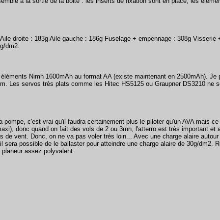
emblé à la sortie de la boite : les inserts de fixation sont en place, les éléme
g Aile droite : 183g Aile gauche : 186g Fuselage + empennage : 308g Visserie
3g/dm2.
 4 éléments Nimh 1600mAh au format AA (existe maintenant en 2500mAh). Je 
um. Les servos très plats comme les Hitec HS5125 ou Graupner DS3210 ne sont
pompe, c'est vrai qu'il faudra certainement plus le piloter qu'un AVA mais c
 maxi), donc quand on fait des vols de 2 ou 3mn, l'atterro est très important 
 de vent. Donc, on ne va pas voler très loin... Avec une charge alaire autour d
l sera possible de le ballaster pour atteindre une charge alaire de 30g/dm2. R
n planeur assez polyvalent.