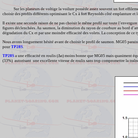
Sur les planeurs de voltige la voilure possède assez souvent un fort effile
choisir des profils différents optimisant le Cx à fort Reynolds côté emplanture et
Il existe une seconde raison de ne pas choisir le même profil sur toute l’enve
figures déclenchées. Au saumon, la diminution du rayon de courbure au bord d’atta
dégradation du Cx et par une moindre efficacité des volets. La conception de ce ty
Nous avons longuement hésité avant de choisir le profil de saumon. MG05 paraissai
pour
TP28S
.
TP28S
a une efficacité en roulis (
Δα
) moins bonne que MG05 mais quasiment équival
(33%) autorisant une excellente vitesse de roulis sans trop compromettre la traîn