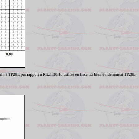
ain à TP28L par rapport à Ritz1.30.10 utilisé en lisse. Et bien évidemment TP28L