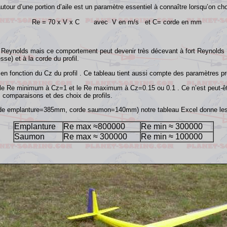
tour d’une portion d’aile est un paramètre essentiel à connaître lorsqu’on choi
Re
= 70 x V x C
avec V en m/s et C= corde en mm
ble Reynolds mais ce comportement peut devenir très décevant à fort Reynolds ,
e) et à la corde du profil.
n fonction du Cz du profil . Ce tableau tient aussi compte des paramètres pr
 le
Re
minimum à Cz=1 et le
Re
maximum à Cz=0.15 ou 0.1 . Ce n’est peut-êt
 comparaisons et des choix de profils.
e emplanture=385mm, corde saumon=140mm) notre tableau Excel donne les r
Emplanture
Re
max ≈800000
Re
min ≈ 300000
Saumon
Re
max ≈ 300000
Re
min ≈ 100000