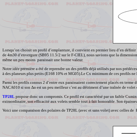
Lorsqu’on choisit un profil d’emplanture, il convient en premier lieu d’en définir 
de 4m30 d’envergure (SB95 11.5/2 sur le F-CIEL), nous savions que la dimension
même un peu moins paraissait une bonne valeur.
Notre idée première a été de reprendre un des profils déjà utilisés par nos préd
à des planeurs plus petits (E168 10% et MG05).Le Cx minimum de ces profils ne 
Parmi les profils connus 2 d’entre eux paraissaient correctement placés en term
NACA010 si son
Δα
est un peu meilleur c’est au détriment d’une traînée de volet 
TP28L
propose donc un compromis. Ce profil est caractérisé par un faible
Cxmin
extraordinaire, son efficacité aux volets semble tout à fait honorable. Son épaisse
Voici une comparaison des polaires de TP28L (avec et sans volet) avec celles de 