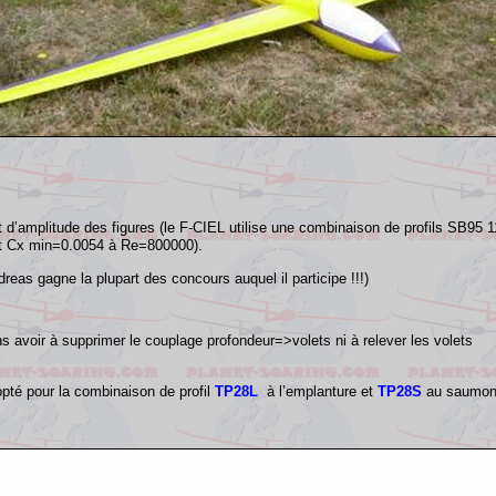
t d’amplitude des figures (le F-CIEL utilise une combinaison de profils SB95
oit Cx min=0.0054 à
Re
=800000).
dreas
gagne la plupart des concours auquel il participe !!!)
 avoir à supprimer le couplage profondeur=>volets ni à relever les volets
opté pour la combinaison de profil
TP28L
à l’emplanture et
TP28S
au saumo