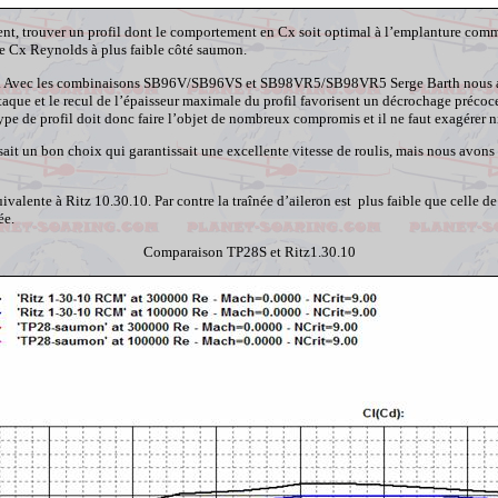
ment, trouver un profil dont le comportement en Cx soit optimal à l’emplanture comm
 le Cx Reynolds à plus faible côté saumon.
rgure. Avec les combinaisons SB96V/SB96VS et SB98VR5/SB98VR5 Serge Barth nous a 
que et le recul de l’épaisseur maximale du profil favorisent un décrochage précoce 
pe de profil doit donc faire l’objet de nombreux compromis et il ne faut exagérer ni
t un bon choix qui garantissait une excellente vitesse de roulis, mais nous avons 
ente à Ritz 10.30.10. Par contre la traînée d’aileron est plus faible que celle de
ée.
Comparaison TP28S et Ritz1.30.10