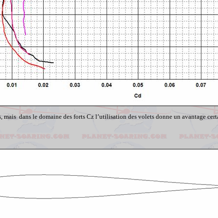
 mais dans le domaine des forts Cz l’utilisation des volets donne un avantage cert