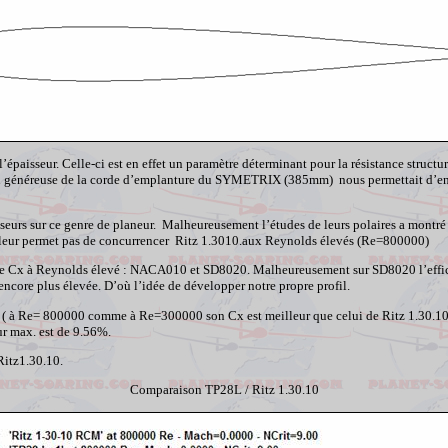
l’épaisseur. Celle-ci est en effet un paramètre déterminant pour la résistance struct
 généreuse de la corde d’emplanture du SYMETRIX (385mm) nous permettait d’envis
écesseurs sur ce genre de planeur. Malheureusement l’études de leurs polaires a mo
leur permet pas de concurrencer Ritz 1.3010.aux Reynolds élevés (
Re
=800000)
e de Cx à Reynolds élevé : NACA010 et SD8020. Malheureusement sur SD8020 l’effica
encore plus élevée. D’où l’idée de développer notre propre profil.
( à
Re
= 800000 comme à
Re
=300000 son Cx est meilleur que celui de Ritz 1.30.1
ur max. est de 9.56%.
Ritz1.30.10.
Comparaison TP28L / Ritz 1.30.10