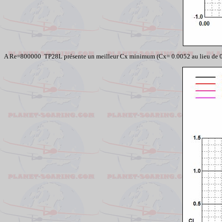
A
Re
=800000 TP28L présente un meilleur Cx minimum (Cx= 0.0052 au lieu de 0.0054