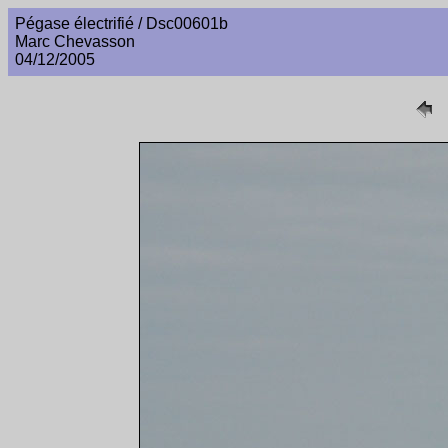
Pégase électrifié / Dsc00601b
Marc Chevasson
04/12/2005