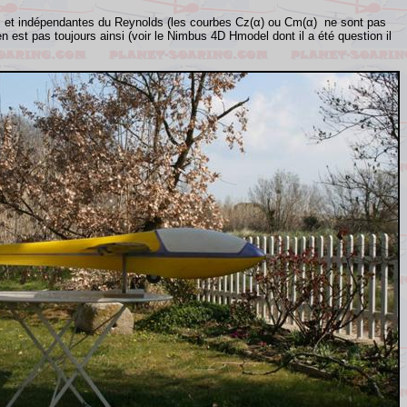
res et indépendantes du Reynolds (les courbes
Cz(
α) ou Cm(α) ne sont pas
 est pas toujours ainsi (voir le Nimbus 4D Hmodel dont il a été question il