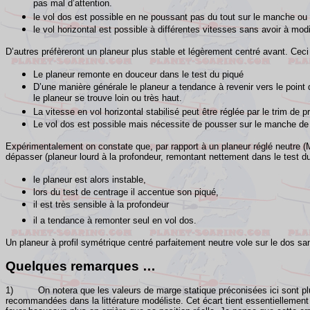
pas mal d’attention.
le vol dos est possible en ne poussant pas du tout sur le manche ou 
le vol horizontal est possible à différentes vitesses sans avoir à modif
D’autres préfèreront un planeur plus stable et légèrement centré avant. Ceci
Le planeur remonte en douceur dans le test du piqué
D’une manière générale le planeur a tendance à revenir vers le point d
le planeur se trouve loin ou très haut.
La vitesse en vol horizontal stabilisé peut être réglée par le trim de p
Le vol dos est possible mais nécessite de pousser sur le manche de
Expérimentalement on constate que, par rapport à un planeur réglé neutre 
dépasser (planeur lourd à la profondeur, remontant nettement dans le test d
le planeur est alors instable,
lors du test de centrage il accentue son piqué,
il est très sensible à la profondeur
il a tendance à remonter seul en vol dos.
Un planeur à profil symétrique centré parfaitement neutre vole sur le dos s
Quelques remarques …
1) On notera que les valeurs de marge statique préconisées ici sont plus
recommandées dans la littérature modéliste. Cet écart tient essentiellement 