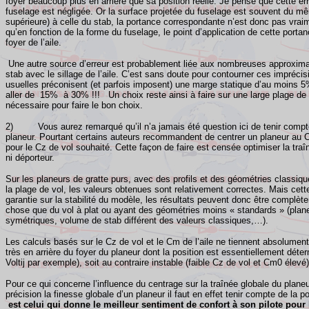
foyer beaucoup plus en arrière que sa position réelle. Je pense que cette err
fuselage est négligée. Or la surface projetée du fuselage est souvent du m
supérieure) à celle du stab, la portance correspondante n’est donc pas vraim
qu’en fonction de la forme du fuselage, le point d’application de cette port
foyer de l’aile.
Une autre source d’erreur est probablement liée aux nombreuses approximati
stab avec le sillage de l’aile. C’est sans doute pour contourner ces impréci
usuelles préconisent (et parfois imposent) une marge statique d’au moin
aller de 15% à 30% !!! Un choix reste ainsi à faire sur une large plage de v
nécessaire pour faire le bon choix.
2) Vous aurez remarqué qu’il n’a jamais été question ici de tenir compte 
planeur. Pourtant certains auteurs recommandent de centrer un planeur au C
pour le Cz de vol souhaité. Cette façon de faire est censée optimiser la traî
ni déporteur.
Sur les planeurs de gratte purs, avec des profils et des géométries classique
la plage de vol, les valeurs obtenues sont relativement correctes. Mais c
garantie sur la stabilité du modèle, les résultats peuvent donc être complè
chose que du vol à plat ou ayant des géométries moins « standards » (plane
symétriques, volume de stab différent des valeurs classiques,…).
Les calculs basés sur le Cz de vol et le Cm de l’aile ne tiennent absolument 
très en arrière du foyer du planeur dont la position est essentiellement déte
Voltij par exemple), soit au contraire instable (faible Cz de vol et Cm0 élevé).
Pour ce qui concerne l’influence du centrage sur la traînée globale du planeu
précision la finesse globale d’un planeur il faut en effet tenir compte de la
est celui qui donne le meilleur sentiment de confort à son pilote pour 