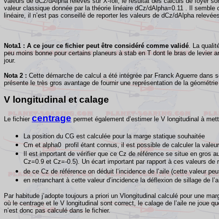
valeurs de dCz/dAlpha relevés sur X-foil, le résultat des calculs de foyer so
valeur classique donnée par la théorie linéaire dCz/dAlpha=
0.11 .
Il semble d
linéaire, il n’est pas conseillé de reporter les valeurs de dCz/dAlpha relevées
Nota1 :
A ce jour ce fichier peut être considéré comme validé
. La quali
peu moins bonne pour certains planeurs à stab en T dont le bras de levier ar
jour.
Nota 2 :
Cette démarche de calcul a été intégrée par Franck Aguerre dans son
présente le très gros avantage de fournir une représentation de la géométrie 
V longitudinal et calage
centrage
Le fichier
permet également d’estimer le V longitudinal à mettre
La position du CG est calculée pour la marge statique souhaitée
Cm et alpha0 profil étant connus, il est possible de calculer la valeu
Il est important de vérifier que ce Cz de référence se situe en gros 
Cz=0.9 et Cz=-0.5). Un écart important par rapport à ces valeurs de ré
de ce Cz de référence on déduit l’incidence de l’aile (cette valeur pe
en retranchant à cette valeur d’incidence la déflexion de sillage de l’ai
Par habitude j’adopte toujours a priori un Vlongitudinal calculé pour une mar
où le centrage et le V longitudinal sont correct, le calage de l’aile ne joue
n’est donc pas calculé dans le fichier.