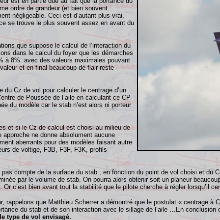
eur est en partie due au fait que la portance du
ême ordre de grandeur (et bien souvent
ent négligeable. Ceci est d’autant plus vrai,
ance se trouve le plus souvent assez en avant du
ons que suppose le calcul de l’interaction du
sions dans le calcul du foyer que les démarches
s 5% à 8% avec des valeurs maximales pouvant
aleur et en final beaucoup de flair reste
du Cz de vol pour calculer le centrage d’un
entre de Poussée de l’aile en calculant ce CP
née du modèle car le stab n’est alors ni porteur
s et si le Cz de calcul est choisi au milieu de
ette approche ne donne absolument aucune
tement aberrants pour des modèles faisant autre
urs de voltige, F3B, F3F, F3K, profils
pas compte de la surface du stab ; en fonction du point de vol choisi et du Cm
rminée par le volume de stab. On pourra alors obtenir soit un planeur beaucoup
 Or c’est bien avant tout la stabilité que le pilote cherche à régler lorsqu’il ce
r, rappelons que Matthieu Scherrer a démontré que le postulat « centrage à Cz s
 portance du stab et de son interaction avec le sillage de l’aile …En conclusio
le type de vol envisagé.