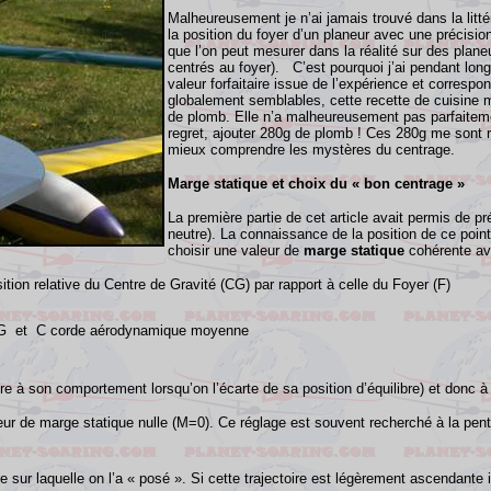
Malheureusement je n’ai jamais trouvé dans la litté
la position du foyer d’un planeur avec une précisio
que l’on peut mesurer dans la réalité sur des plan
centrés au foyer). C’est pourquoi j’ai pendant long
valeur forfaitaire issue de l’expérience et corre
globalement semblables, cette recette de cuisine 
de plomb. Elle n’a malheureusement pas parfaitem
regret, ajouter 280g de plomb ! Ces 280g me sont re
mieux comprendre les mystères du centrage.
Marge statique et choix du « bon centrage »
La première partie de cet article avait permis de pr
neutre). La connaissance de la position de ce point
choisir une valeur de
marge statique
cohérente av
ion relative du Centre de Gravité (CG) par rapport à celle du Foyer (F)
G et C corde aérodynamique moyenne
dire à son comportement lorsqu’on l’écarte de sa position d’équilibre) et don
ur de marge statique nulle (M=0). Ce réglage est souvent recherché à la pente
re sur laquelle on l’a « posé ». Si cette trajectoire est légèrement ascendant