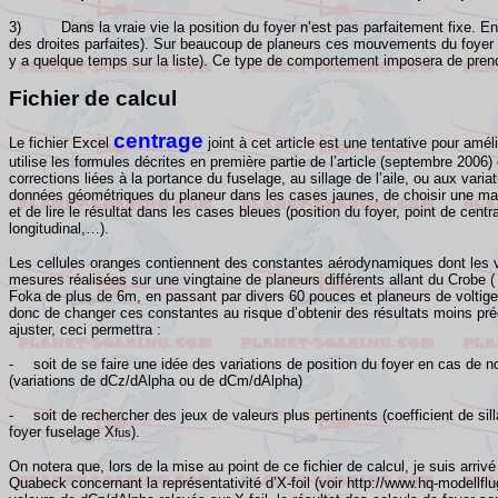
3) Dans la vraie vie la position du foyer n’est pas parfaitement fixe. En 
des droites parfaites). Sur beaucoup de planeurs ces mouvements du foyer so
y a quelque temps sur la liste). Ce type de comportement imposera de prend
Fichier de calcul
centrage
Le fichier Excel
joint à cet article
est une tentative
pour améli
utilise les formules décrites en première partie de l’article (septembre 2006
corrections liées à la portance du fuselage, au sillage de l’aile, ou aux varia
données géométriques du planeur dans les cases jaunes, de choisir une m
et de lire le résultat dans les cases bleues (position du foyer, point de cen
longitudinal,…).
Les cellules oranges contiennent des constantes aérodynamiques dont les v
mesures réalisées sur une vingtaine de planeurs différents allant du Crobe
(
Foka de plus de 6m, en passant par divers
60 pouces
et planeurs de voltig
donc de changer ces constantes au risque d’obtenir des résultats moins préc
ajuster, ceci permettra :
-
soit de se faire une idée des variations de position du foyer en cas de 
(variations de dCz/dAlpha ou de dCm/dAlpha)
-
soit de rechercher des jeux de valeurs plus pertinents (coefficient de si
foyer fuselage X
).
fus
On notera que, lors de la mise au point de ce fichier de calcul, je suis ar
Quabeck concernant la représentativité d’X-foil (voir http://www.hq-modellflu