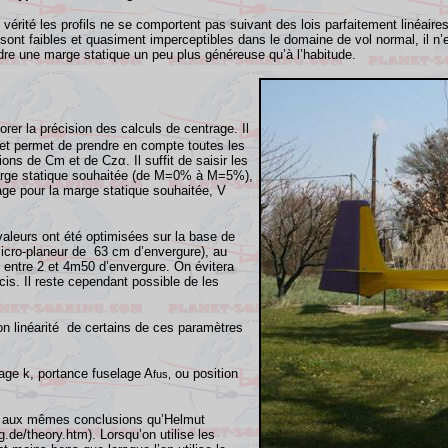
vérité les profils ne se comportent pas suivant des lois parfaitement linéai
nt faibles et quasiment imperceptibles dans le domaine de vol normal, il n’en
re une marge statique un peu plus généreuse qu’à l’habitude.
orer la précision des calculs de centrage. Il
) et permet de prendre en compte toutes les
tions de Cm et de Czα. Il suffit de saisir les
arge statique souhaitée (de M=0% à M=5%),
trage pour la marge statique souhaitée, V
aleurs ont été optimisées sur la base de
 icro
-planeur de
63 cm
d’envergure), au
e entre 2 et 4m50 d’envergure. On évitera
is. Il reste cependant possible de les
non linéarité de certains de ces paramètres
llage k, portance fuselage A
ou position
fus,
rivé aux mêmes conclusions qu’Helmut
g.de/theory.htm). Lorsqu’on utilise les