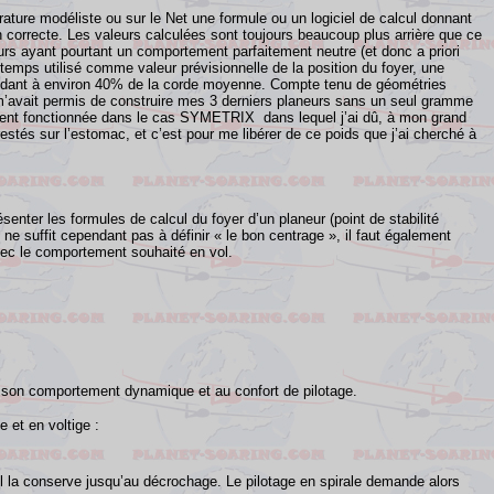
rature modéliste ou sur le Net une formule ou un logiciel de calcul donnant
n correcte. Les valeurs calculées sont toujours beaucoup plus arrière que ce
eurs ayant pourtant un comportement parfaitement neutre (et donc a priori
temps utilisé comme valeur prévisionnelle de la position du foyer, une
spondant à environ 40% de la corde moyenne. Compte tenu de géométries
m’avait permis de construire mes 3 derniers planeurs sans un seul gramme
ent fonctionnée dans le cas SYMETRIX dans lequel j’ai dû, à mon grand
stés sur l’estomac, et c’est pour me libérer de ce poids que j’ai cherché à
ésenter les formules de calcul du foyer d’un planeur (point de stabilité
 ne suffit cependant pas à définir « le bon centrage », il faut également
ec le comportement souhaité en vol.
c à son comportement dynamique et au confort de pilotage.
 et en voltige :
e il la conserve jusqu’au décrochage. Le pilotage en spirale demande alors