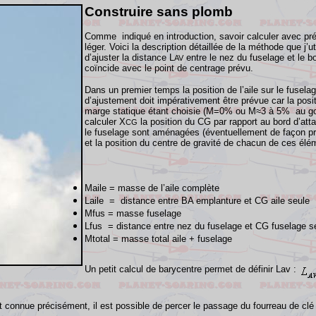
Construire sans plomb
Comme indiqué en introduction, savoir calculer avec préc
léger. Voici la description détaillée de la méthode que j’u
d’ajuster la distance L
entre le nez du fuselage et le b
AV
coïncide avec le point de centrage prévu.
Dans un premier temps la position de l’aile sur le fuselag
d’ajustement doit impérativement être prévue car la posit
marge statique étant choisie (M=0% ou M≈3 à 5% au goût 
calculer X
la position du CG par rapport au bord d’att
CG
le fuselage sont aménagées (éventuellement de façon pro
et la position du centre de gravité de chacun de ces élé
Maile = masse de l’aile complète
Laile = distance entre BA emplanture et CG aile seule
Mfus = masse fuselage
Lfus = distance entre nez du fuselage et CG fuselage s
Mtotal = masse total aile + fuselage
Un petit calcul de barycentre permet de définir Lav :
 connue précisément, il est possible de percer le passage du fourreau de clé d’