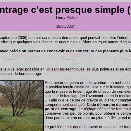
ntrage c’est presque simple (
Thierry Platon
19/05/2007
 septembre 2006) se sont sans doute demander quel pouvait bien être l’intérêt
 effet que quelques vols d’essai et aucun calcul. Alors pourquoi autant d’équa
e avec précision permet de concevoir et de construire des planeurs plus l
ur le plus léger possible en utilisant les techniques les plus pointues et en 
’obtenir le bon centrage.
Pour éviter ce genre de mésaventure ma méthode con
la position longitudinale de l’aile sur le fuselage, 
que la masse et le centrage de chacun de ces éléme
l’aile sur le fuselage (en l’avançant ou en la recula
…) afin que le centre de gravité du planeur comple
comportement souhaité.
Cette démarche demande 
point de centrage
. Le réglage définitif se fera en v
conserver très peu de plomb, pour obtenir le centr
donc pas de plomb ou tout au plus 2 à 3% grand m
Le problème est donc de savoir de calculer ce fam