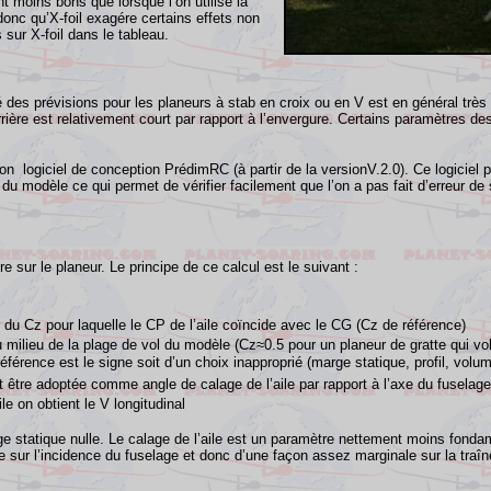
nt moins bons que lorsque l’on utilise la
onc qu’X-foil exagére certains effets non
 sur X-foil dans le tableau.
té des prévisions pour les planeurs
à
stab en croix ou en V est en général tr
rière est relativement court par rapport à l’envergure. Certains paramètres de
 logiciel de conception PrédimRC (à partir de la versionV.2.0). Ce logiciel pe
du modèle ce qui permet de vérifier facilement que l’on a pas fait d’erreur de 
 sur le planeur. Le principe de ce calcul est le suivant :
r du Cz pour laquelle le CP de l’aile coïncide avec le CG (Cz de référence)
au milieu de la plage de vol du modèle (Cz≈0.5 pour un planeur de gratte qui v
férence est le signe soit d’un choix inapproprié (marge statique, profil, volum
ut être adoptée comme angle de calage de l’aile par rapport à l’axe du fuselage
le on obtient le V longitudinal
ge statique nulle.
Le calage de l’aile est un paramètre nettement moins fondam
 que sur l’incidence du fuselage et donc d’une façon assez marginale sur la tra