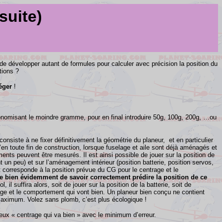
suite)
 de développer autant de formules pour calculer avec précision la position du
tions ?
éger
!
économisant le moindre gramme, pour en final introduire 50g, 100g, 200g, …ou
siste à ne fixer définitivement la géométrie du planeur, et en particulier
qu’en toute fin de construction, lorsque fuselage et aile sont déjà aménagés et
nts peuvent être mesurés. Il est ainsi possible de jouer sur la position de
nt un peu) et sur l’aménagement intérieur (position batterie, position servos,
t corresponde à la position prévue du CG pour le centrage et le
bien évidemment de savoir correctement prédire la position de ce
ol, il suffira alors, soit de jouer sur la position de la batterie, soit de
age et le comportement qui vont bien. Un planeur bien conçu ne contient
aximum. Volez sans plomb, c’est plus écologique !
eux « centrage qui va bien » avec le minimum d’erreur.