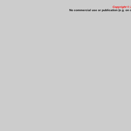
Copyright © 
No commercial use or publication (e.g. on o